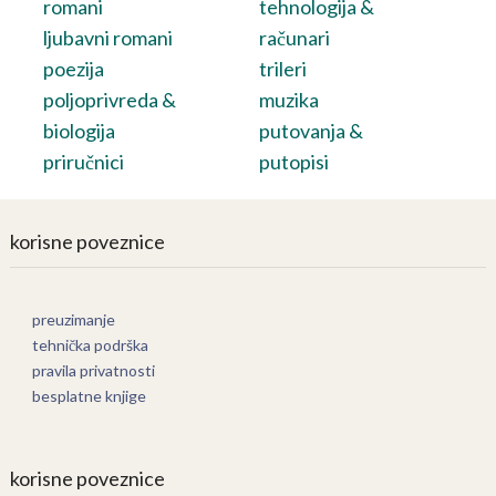
romani
tehnologija &
ljubavni romani
računari
poezija
trileri
poljoprivreda &
muzika
biologija
putovanja &
priručnici
putopisi
korisne poveznice
preuzimanje
tehnička podrška
pravila privatnosti
besplatne knjige
korisne poveznice