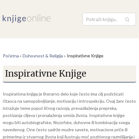
Pretraga
Početna
»
Duhovnost & Religija
»
Inspirativne Knjige
Inspirativne Knjige
Inspirativna knjiga je literarno delo koje često ima cilj podsticati
čitaoca na samopoboljšanje, motivaciju i introspekciju. Ovaj žanr često
istražuje teme poput ličnog razvoja, prevazilaženja prepreka,
postizanja ciljeva i pronalaženja smisla života. Inspirativne knjige
mogu biti autobiografske, filozofske, duhovne ili kombinacija svega
navedenog. One često sadrže mudre savete, motivacione priče ili
primerima iz stvarnog života koji ilustruju moć pozitivnog razmišljanja i