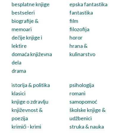
besplatne knjige
epska fantastika
bestseleri
fantastika
biografije &
film
memoari
filozofija
dečije knjige i
horor
lektire
hrana &
domaća književna
kulinarstvo
dela
drama
istorija & politika
psihologija
klasici
romani
knjige o zdravlju
samopomoć
književnost &
školske knjige &
poezija
udžbenici
krimići - krimi
struka & nauka