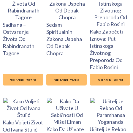
Sadhana –
Sedam
Kako Započeti
Ostvarenje
Spiritualnih
Iznova: Put
Života Od
Zakona Uspeha
Istinskoga
Rabindranath
Od Depak
Životnog
Tagore
Chopra
Preporoda Od
Fabio Rosini
Kupi Knjigu - 4069 rsd
Kupi Knjigu - 950 rsd
Kupi Knjigu - 964 rsd
Kako Voljeti Život
Kako Da Uživate
Učitelj Je Rekao
Od Ivana Štulić