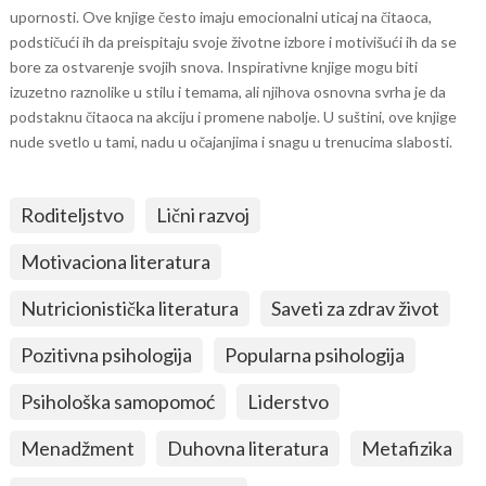
upornosti. Ove knjige često imaju emocionalni uticaj na čitaoca,
podstičući ih da preispitaju svoje životne izbore i motivišući ih da se
bore za ostvarenje svojih snova. Inspirativne knjige mogu biti
izuzetno raznolike u stilu i temama, ali njihova osnovna svrha je da
podstaknu čitaoca na akciju i promene nabolje. U suštini, ove knjige
nude svetlo u tami, nadu u očajanjima i snagu u trenucima slabosti.
Roditeljstvo
Lični razvoj
Motivaciona literatura
Nutricionistička literatura
Saveti za zdrav život
Pozitivna psihologija
Popularna psihologija
Psihološka samopomoć
Liderstvo
Menadžment
Duhovna literatura
Metafizika