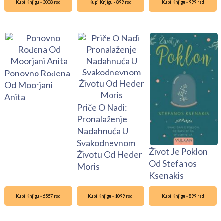
Kupi Knjigu - 3008 rsd
Kupi Knjigu - 899 rsd
Kupi Knjigu - 999 rsd
Ponovno Rođena
Od Moorjani
Anita
Priče O Nadi:
Pronalaženje
Nadahnuća U
Svakodnevnom
Život Je Poklon
Životu Od Heder
Od Stefanos
Moris
Ksenakis
Kupi Knjigu - 6557 rsd
Kupi Knjigu - 1099 rsd
Kupi Knjigu - 899 rsd