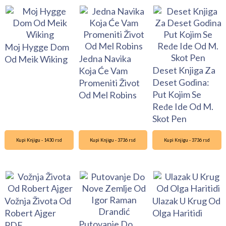
Moj Hygge Dom
Jedna Navika
Od Meik Wiking
Deset Knjiga Za
Koja Će Vam
Deset Godina:
Promeniti Život
Put Kojim Se
Od Mel Robins
Ređe Ide Od M.
Skot Pen
Kupi Knjigu - 1430 rsd
Kupi Knjigu - 3736 rsd
Kupi Knjigu - 3736 rsd
Vožnja Života Od
Ulazak U Krug Od
Robert Ajger
Olga Haritidi
Putovanje Do
PDF