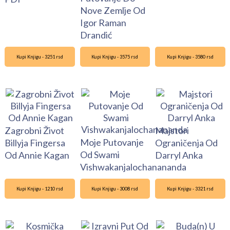
Nove Zemlje Od
Igor Raman
Drandić
Kupi Knjigu - 3251 rsd
Kupi Knjigu - 3575 rsd
Kupi Knjigu - 3580 rsd
Zagrobni Život
Majstori
Moje Putovanje
Billyja Fingersa
Ograničenja Od
Od Swami
Od Annie Kagan
Darryl Anka
Vishwakanjalochanananda
Kupi Knjigu - 1210 rsd
Kupi Knjigu - 3008 rsd
Kupi Knjigu - 3321 rsd