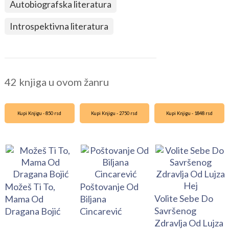
Autobiografska literatura
Introspektivna literatura
42 knjiga u ovom žanru
Kupi Knjigu - 850 rsd
Kupi Knjigu - 2750 rsd
Kupi Knjigu - 1848 rsd
Možeš Ti To,
Poštovanje Od
Volite Sebe Do
Mama Od
Biljana
Savršenog
Dragana Bojić
Cincarević
Zdravlja Od Lujza