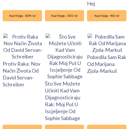
Hej
Kupi Knjigu - 3634 rsd
Kupi Knjigu - 3321 rsd
Kupi Knjigu - 462 rsd
Pobedila Sam Rak
Protiv Raka: Nov
Od Marijana
Način Života Od
Zjola-Markuš
David Servan-
Što Sve Možete
Schreiber
Učiniti Kad Vam
Dijagnosticiraju
Rak: Moj Put U
Iscjeljenje Od
Sophie Sabbage