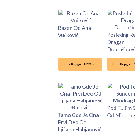
Bazen Od Ana
Poslednji R
Vučković
Dragan
Dobrašinov
Kupi Knjigu - 1320 rsd
Kupi Knjigu - 
Pod Tuđim 
Tamo Gde Je Ona -
Od Miodrag
Prvi Deo Od
Ljiljana Habjanović