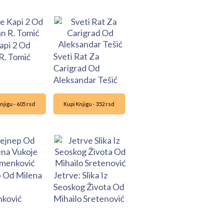
api 2 Od
Sveti Rat Za
R. Tomić
Carigrad Od
Aleksandar Tešić
njigu - 605 rsd
Kupi Knjigu - 352 rsd
 Od Milena
Jetrve: Slika Iz
Seoskog Života Od
ković
Mihailo Sretenović