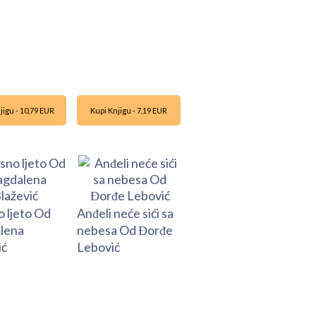
jigu - 10,79 EUR
Kupi Knjigu - 7,19 EUR
o ljeto Od
Anđeli neće sići sa
lena
nebesa Od Đorđe
ić
Lebović