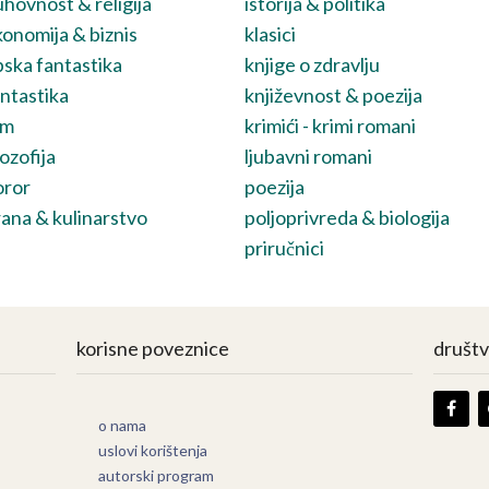
hovnost & religija
istorija & politika
onomija & biznis
klasici
ska fantastika
knjige o zdravlju
ntastika
književnost & poezija
lm
krimići - krimi romani
lozofija
ljubavni romani
oror
poezija
ana & kulinarstvo
poljoprivreda & biologija
priručnici
korisne poveznice
društ
o nama
uslovi korištenja
autorski program