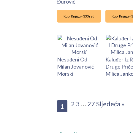
Đurović
Kupi Knjigu - 330 rsd
Kupi Knjigu - 
Nesuđeni Od
Kaluđer Iz R
Milan Jovanović
Druge Prič
Morski
Milica Janko
2
3
…
27
Sljedeća »
1