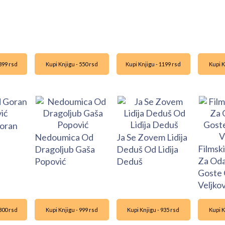
1399 rsd
Kupi Knjigu - 550 rsd
Kupi Knjigu - 1199 rsd
Kupi K
Goran
Nedoumica Od
Ja Se Zovem Lidija
Filmsk
Dragoljub Gaša
Deduš Od Lidija
Za Od
Popović
Deduš
Goste
Veljkov
1300 rsd
Kupi Knjigu - 999 rsd
Kupi Knjigu - 935 rsd
Kupi K