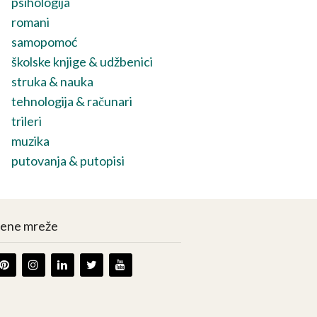
psihologija
romani
samopomoć
školske knjige & udžbenici
struka & nauka
tehnologija & računari
trileri
muzika
putovanja & putopisi
vene mreže