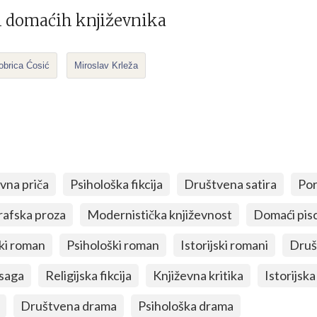
h domaćih književnika
obrica Ćosić
Miroslav Krleža
avna priča
Psihološka fikcija
Društvena satira
Por
rafska proza
Modernistička književnost
Domaći pisc
ki roman
Psihološki roman
Istorijski romani
Druš
 saga
Religijska fikcija
Književna kritika
Istorijsk
Društvena drama
Psihološka drama