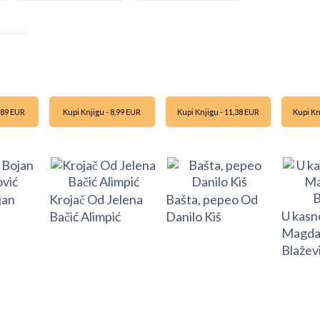
9,89 EUR
Kupi Knjigu - 8,99 EUR
Kupi Knjigu - 11,38 EUR
Kupi Kn
jan
Krojač Od Jelena
Bašta, pepeo Od
U kasn
Bačić Alimpić
Danilo Kiš
Magda
Blažev