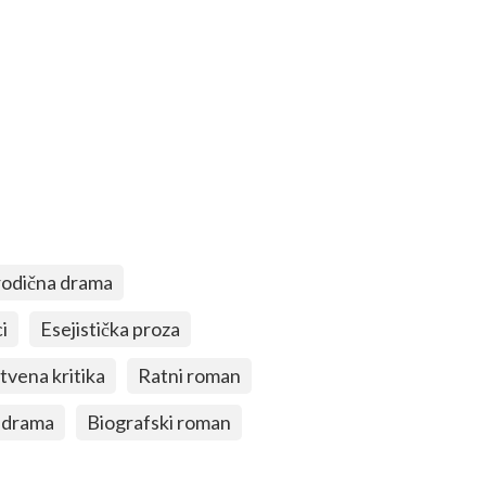
odična drama
i
Esejistička proza
tvena kritika
Ratni roman
a drama
Biografski roman