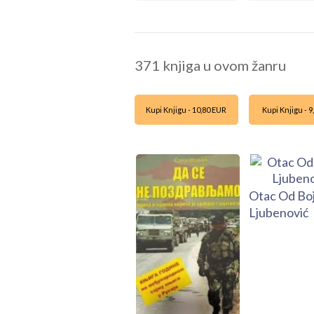
371 knjiga u ovom žanru
Kupi Knjigu - 10,80 EUR
Kupi Knjigu - 
Otac Od Bo
Ljubenović