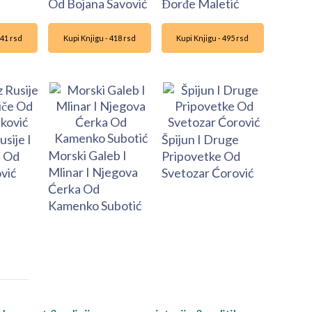
Od Bojana Savović
Đorđe Maletić
341 rsd
Kupi Knjigu - 418 rsd
Kupi Knjigu - 495 rsd
usije I
Špijun I Druge
Morski Galeb I
e Od
Pripovetke Od
Mlinar I Njegova
vić
Svetozar Ćorović
Ćerka Od
Kamenko Subotić