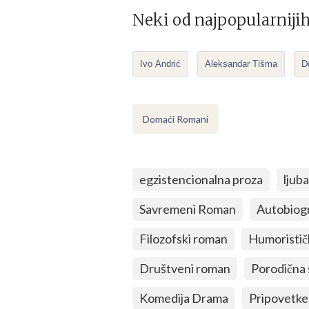
Neki od najpopularniji
Ivo Andrić
Aleksandar Tišma
D
Domaći Romani
egzistencionalna proza
ljub
Savremeni Roman
Autobiog
Filozofski roman
Humoristič
Društveni roman
Porodična
Komedija Drama
Pripovetke