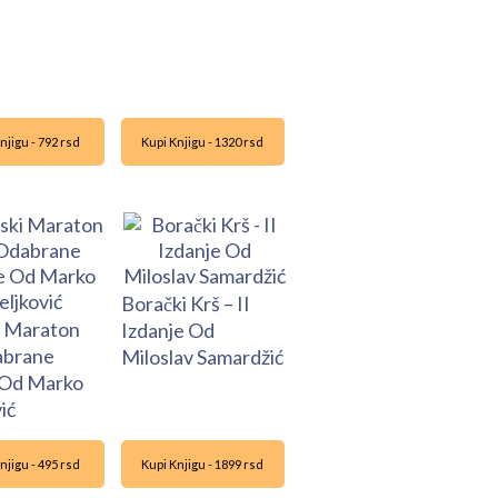
njigu - 792 rsd
Kupi Knjigu - 1320 rsd
Borački Krš – II
i Maraton
Izdanje Od
abrane
Miloslav Samardžić
 Od Marko
ić
njigu - 495 rsd
Kupi Knjigu - 1899 rsd