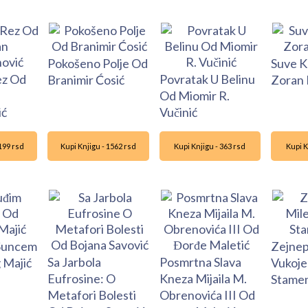
Pokošeno Polje Od
Suve K
ez Od
Povratak U Belinu
Branimir Ćosić
Zoran 
Od Miomir R.
ić
Vučinić
1199 rsd
Kupi Knjigu - 1562 rsd
Kupi Knjigu - 363 rsd
Kupi K
Suncem
Zejnep
Sa Jarbola
Posmrtna Slava
 Majić
Vukoje
Eufrosine: O
Kneza Mijaila M.
Stamen
Metafori Bolesti
Obrenovića III Od