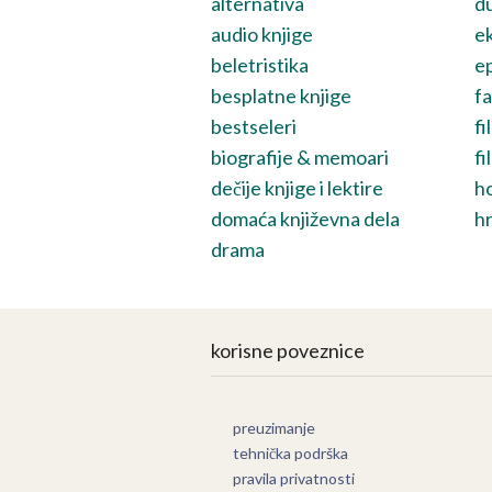
alternativa
du
audio knjige
ek
beletristika
ep
besplatne knjige
fa
bestseleri
fi
biografije & memoari
fi
dečije knjige i lektire
h
domaća književna dela
hr
drama
korisne poveznice
preuzimanje
tehnička podrška
pravila privatnosti