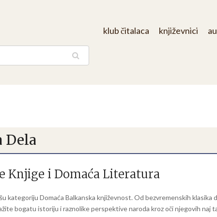
klub čitalaca
književnici
au
aga
 Dela
 Knjige i Domaća Literatura
našu kategoriju Domaća Balkanska književnost. Od bezvremenskih klasika d
ažite bogatu istoriju i raznolike perspektive naroda kroz oči njegovih naj t