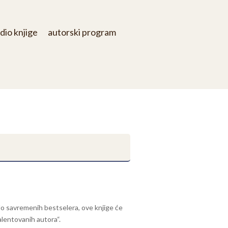
dio knjige
autorski program
o savremenih bestselera, ove knjige će
alentovanih autora“.