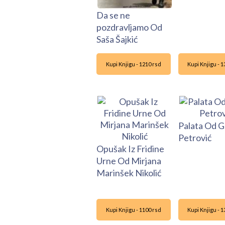
Da se ne
pozdravljamo Od
Saša Šajkić
Kupi Knjigu - 1210 rsd
Kupi Knjigu - 
Palata Od 
Petrović
Opušak Iz Fridine
Urne Od Mirjana
Marinšek Nikolić
Kupi Knjigu - 1100 rsd
Kupi Knjigu - 