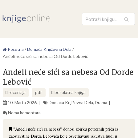
Pretraga
Početna
/
Domaća Književna Dela
/
Anđeli neće sići sa nebesa Od Đorđe Lebović
Anđeli neće sići sa nebesa Od Đorđe
Lebović
recenzija
pdf
besplatna knjiga
10. Marta 2026.
Domaća Književna Dela
,
Drama
Nema komentara
"Anđeli neće sići sa nebesa" donosi zbirku potresnih priča iz
zaostavštine Đorđa Lebovića koje osvetljavaju iskustva ljudi u