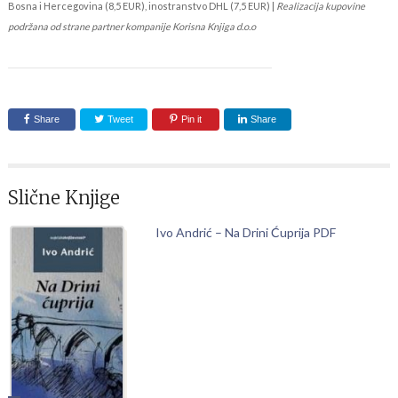
Bosna i Hercegovina (8,5 EUR), inostranstvo DHL (7,5 EUR) |
Realizacija kupovine
podržana od strane partner kompanije Korisna Knjiga d.o.o
Share
Tweet
Pin it
Share
Slične Knjige
Ivo Andrić – Na Drini Ćuprija PDF