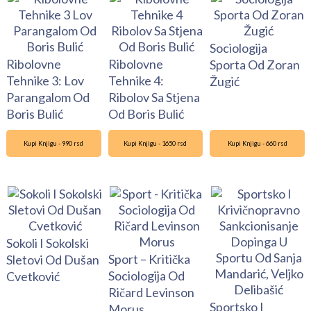
Sociologija
Ribolovne
Ribolovne
Sporta Od Zoran
Tehnike 3: Lov
Tehnike 4:
Žugić
Parangalom Od
Ribolov Sa Stjena
Boris Bulić
Od Boris Bulić
Kupi Knjigu - 990 rsd
Kupi Knjigu - 1650 rsd
Kupi Knjigu - 660 rsd
Sokoli I Sokolski
Sport – Kritička
Sletovi Od Dušan
Sociologija Od
Cvetković
Ričard Levinson
Sportsko I
Morus