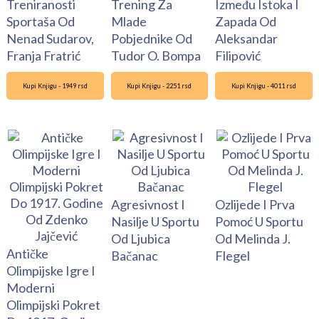
Treniranosti
Trening Za
Između Istoka I
Sportaša Od
Mlade
Zapada Od
Nenad Sudarov,
Pobjednike Od
Aleksandar
Franja Fratrić
Tudor O. Bompa
Filipović
Kupi Knjigu - 1949 rsd
Kupi Knjigu - 2251 rsd
Kupi Knjigu - 4011 rsd
Agresivnost I
Ozlijede I Prva
Nasilje U Sportu
Pomoć U Sportu
Od Ljubica
Od Melinda J.
Antičke
Bačanac
Flegel
Olimpijske Igre I
Moderni
Olimpijski Pokret