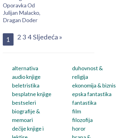
Oporavka Od
Julijan Malacko,
Dragan Doder
2
3
4
Sljedeća »
1
alternativa
duhovnost &
audio knjige
religija
beletristika
ekonomija & biznis
besplatne knjige
epska fantastika
bestseleri
fantastika
biografije &
film
memoari
filozofija
dečije knjige i
horor
lektire
hrana &