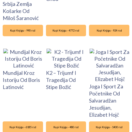
Srbija Zemlja
Košarke Od
Miloš Šaranović
Kupi Knjigu - 990 rsd
Kupi Knjigu - 4772 rsd
Kupi Knjigu - 924 rsd
Mundijal Kroz
K2 – Trijumf I
Istoriju Od Boris
Tragedija Od
Joga I Sport Za
Latinović
Stipe Božić
Početnike Od
Salvaradžan
Jesudijan,
Elizabet Hojč
Kupi Knjigu - 6185 rsd
Kupi Knjigu - 480 rsd
Kupi Knjigu - 1400 rsd