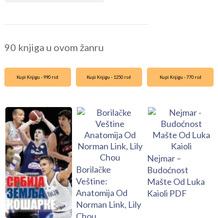
90 knjiga u ovom žanru
Kupi Knjigu - 990 rsd
Kupi Knjigu - 1250 rsd
Kupi Knjigu - 770 rsd
Nejmar –
Borilačke
Budoćnost
Veštine:
Mašte Od Luka
Anatomija Od
Kaioli PDF
Norman Link, Lily
Chou