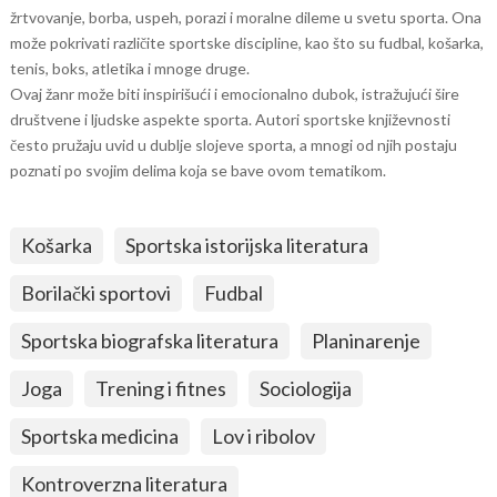
žrtvovanje, borba, uspeh, porazi i moralne dileme u svetu sporta. Ona
može pokrivati različite sportske discipline, kao što su fudbal, košarka,
tenis, boks, atletika i mnoge druge.
Ovaj žanr može biti inspirišući i emocionalno dubok, istražujući šire
društvene i ljudske aspekte sporta. Autori sportske književnosti
često pružaju uvid u dublje slojeve sporta, a mnogi od njih postaju
poznati po svojim delima koja se bave ovom tematikom.
Košarka
Sportska istorijska literatura
Borilački sportovi
Fudbal
Sportska biografska literatura
Planinarenje
Joga
Trening i fitnes
Sociologija
Sportska medicina
Lov i ribolov
Kontroverzna literatura