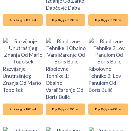
Izdanje Od Žarko
Dapčević Daba
Kupi Knjigu - 1430 rsd
Kupi Knjigu - 1780 rsd
Kupi Knjigu - 1780 rsd
Razvijanje
Ribolovne
Ribolovne
Unutrašnjeg
Tehnike 1:
Tehnike 2: Lov
Znanja Od Mario
Obalno
Panulom Od
Topolšek
Varaličarenje Od
Boris Bulić
Boris Bulić
Kupi Knjigu - 1780 rsd
Kupi Knjigu - 1780 rsd
Kupi Knjigu - 4258 rsd