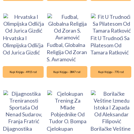
Hrvatska I
Fit U Trudnoći Sa
Fudbal, Globalna
Olimpijska Odličja
Pilatesom Od
Religija Od Zoran
Od Jurica Gizdić
Tamara Ratković
S. Avramović
Kupi Knjigu - 4915 rsd
Kupi Knjigu - 3847 rsd
Kupi Knjigu - 770 rsd
Dijagnostika
Cjelokupan
Borilačke Veštine