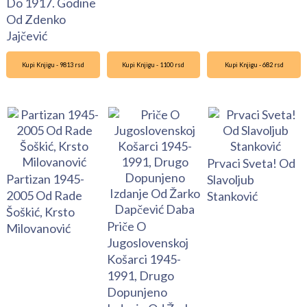
Do 1917. Godine
Od Zdenko
Jajčević
Kupi Knjigu - 9813 rsd
Kupi Knjigu - 1100 rsd
Kupi Knjigu - 682 rsd
Prvaci Sveta! Od
Partizan 1945-
Slavoljub
2005 Od Rade
Stanković
Šoškić, Krsto
Priče O
Milovanović
Jugoslovenskoj
Košarci 1945-
1991, Drugo
Dopunjeno