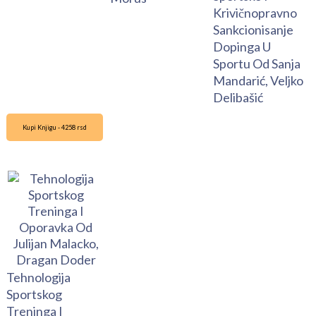
Krivičnopravno
Sankcionisanje
Dopinga U
Sportu Od Sanja
Mandarić, Veljko
Delibašić
Kupi Knjigu - 4258 rsd
Tehnologija
Sportskog
Treninga I