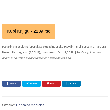
Kupi Knjigu - 2139 rsd
Poštarina (Besplatna isporuka, porudžbina preko 3000din): Srbija 180din Crna Gora,
Bosna i Hercegovina (8,5 EUR), inostranstvo DHL (7,5 EUR) |
Realizacija kupovine
podržana od strane partner kompanije Korisna Knjiga d.o.o
Share
Tweet
Pin it
Share
Oznake:
Dentalna medicina