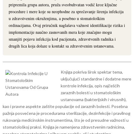
pripremila grupa autora, pruža sveobuhvatan vodič kroz ključne
procedure i mere koje su neophodne za sprečavanje širenja infekcija
u zdravstvenim okruženjima, a posebno u stomatološkim
ordinacijama. Ovaj priručnik naglašava važnost identifikacije rizika i
implementacije naučno zasnovanih mera koje značajno mogu
smanjiti pojavu infekcija kod pacijenata, zdravstvenih radnika i
drugih lica koja dolaze u kontakt sa zdravstvenim ustanovama.
Knjiga pokriva širok spektar tema,
uključujući standardne i dodatne mere
kontrole infekcija, opis najčešćih
zaraznih bolesti u stomatološkim
ustanovama (bakterijskih i virusnih),
kao i pravne aspekte zaštite populacije od zaraznih bolesti. Posebna
pažnja posvećena je procedurama sterilizacije, dezinfekcije i pravilnog
rukovanja medicinskim instrumentima, što je od presudne važnosti u
stomatološkoj praksi.
Knjiga je namenjena zdravstvenim radnicima,
posebno stomatolozima i njihovom osoblju, ali i studentima