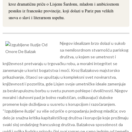
kroz dramatičnu priču o Lisjenu Šardonu, mladom i ambicioznom
pesniku iz francuske provincije, koji dolazi u Pariz pun velikih
snova o slavi i literarnom uspehu.
Njegov idealizam brzo dolazi u sukob
sa nemilosrdnom stvarnošću pariskog
društva, u kojem se umetnost i
književnost pretvaraju u trgovačku robu, a moralni integritet se
zanemaruje u korist bogatstva i moći.
Kroz Balzakovo majstorsko
prikazivanje, čitaoci se upuštaju u kompleksni svet novinarstva,
književnosti i pozorišta, gde Lisjen svoje umetničke ideale zamenjuje
za beskrupuloznu borbu u svetu punom pohlepe i dvoličnosti. Njegov
moralni i duhovni pad je bolno realističan, oslikavajući duboke
promene koje doživljava u susretu s korupcijom i razočaranjem.
“Izgubljene iluzije” su više od priče o propadanju jednog mladića; ovo
delo je snažna kritika kapitalističkog društva i korupcije koje prožimaju
svaki sloj ondašnjeg francuskog društva. Balzakova sposobnost da
uvidi i oslika ljudsku prirodu čini ovaj roman ne samo jednim od temelja