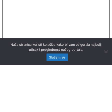
Naša stranica koristi kolačiće kako bi vam osigurala najbolji
utisak i preglednost našeg portala.
Slažem se