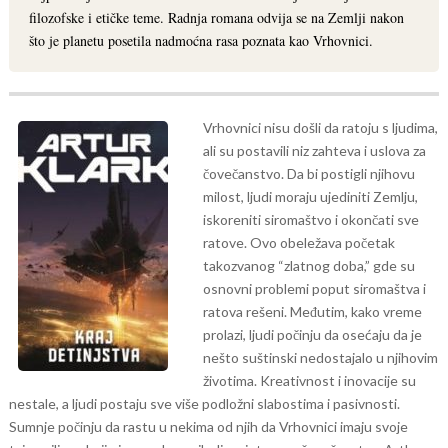
filozofske i etičke teme. Radnja romana odvija se na Zemlji nakon
što je planetu posetila nadmoćna rasa poznata kao Vrhovnici.
Vrhovnici nisu došli da ratoju s ljudima,
ali su postavili niz zahteva i uslova za
čovečanstvo. Da bi postigli njihovu
milost, ljudi moraju ujediniti Zemlju,
iskoreniti siromaštvo i okončati sve
ratove. Ovo obeležava početak
takozvanog “zlatnog doba,” gde su
osnovni problemi poput siromaštva i
ratova rešeni.
Međutim, kako vreme
prolazi, ljudi počinju da osećaju da je
nešto suštinski nedostajalo u njihovim
životima. Kreativnost i inovacije su
nestale, a ljudi postaju sve više podložni slabostima i pasivnosti.
Sumnje počinju da rastu u nekima od njih da Vrhovnici imaju svoje