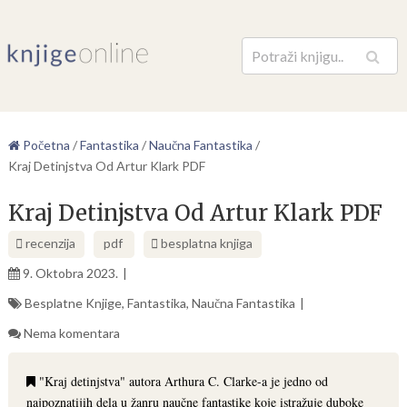
Pretraga
Početna
/
Fantastika
/
Naučna Fantastika
/
Kraj Detinjstva Od Artur Klark PDF
Kraj Detinjstva Od Artur Klark PDF
recenzija
pdf
besplatna knjiga
9. Oktobra 2023.
Besplatne Knjige
,
Fantastika
,
Naučna Fantastika
Nema komentara
"Kraj detinjstva" autora Arthura C. Clarke-a je jedno od
najpoznatijih dela u žanru naučne fantastike koje istražuje duboke