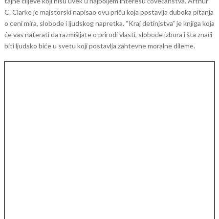
tajne ciljeve koji nisu uvek u najboljem interesu čovečanstva.
Arthur
C. Clarke je majstorski napisao ovu priču koja postavlja duboka pitanja
o ceni mira, slobode i ljudskog napretka. “Kraj detinjstva” je knjiga koja
će vas naterati da razmišljate o prirodi vlasti, slobode izbora i šta znači
biti ljudsko biće u svetu koji postavlja zahtevne moralne dileme.