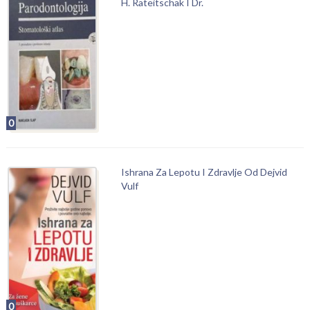
H. Rateitschak I Dr.
0
Ishrana Za Lepotu I Zdravlje Od Dejvid
Vulf
0