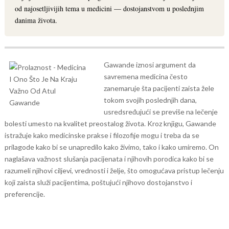
od najosetljivijih tema u medicini — dostojanstvom u poslednjim
danima života.
Gawande iznosi argument da
savremena medicina često
zanemaruje šta pacijenti zaista žele
tokom svojih poslednjih dana,
usredsređujući se previše na lečenje
bolesti umesto na kvalitet preostalog života.
Kroz knjigu, Gawande
istražuje kako medicinske prakse i filozofije mogu i treba da se
prilagode kako bi se unapredilo kako živimo, tako i kako umiremo. On
naglašava važnost slušanja pacijenata i njihovih porodica kako bi se
razumeli njihovi ciljevi, vrednosti i želje, što omogućava pristup lečenju
koji zaista služi pacijentima, poštujući njihovo dostojanstvo i
preferencije.