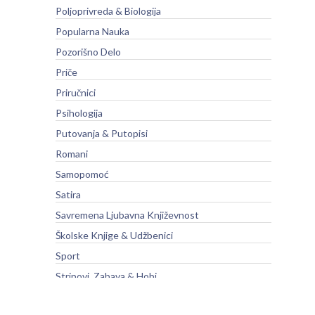
Poljoprivreda & Biologija
Popularna Nauka
Pozorišno Delo
Priče
Priručnici
Psihologija
Putovanja & Putopisi
Romani
Samopomoć
Satira
Savremena Ljubavna Književnost
Školske Knjige & Udžbenici
Sport
Stripovi, Zabava & Hobi
Struka i Nauka