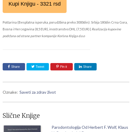
Kupi Knjigu - 3321 rsd
Poštarina (Besplatna isporuka, porudžbina preko 3000din): Srbija 180din Crna Gora,
Bosna i Hercegovina (8,5 EUR), inostranstvo DHL (7,5 EUR) |
Realizacija kupovine
podržana od strane partner kompanije Korisna Knjiga d.o.o
Share
Tweet
Pin it
Share
Oznake:
Saveti za zdrav život
Slične Knjige
Parodontologija Od Herbert F. Wolf, Klaus