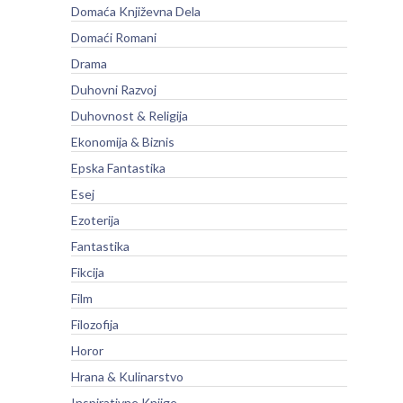
Domaća Književna Dela
Domaći Romani
Drama
Duhovni Razvoj
Duhovnost & Religija
Ekonomija & Biznis
Epska Fantastika
Esej
Ezoterija
Fantastika
Fikcija
Film
Filozofija
Horor
Hrana & Kulinarstvo
Inspirativne Knjige